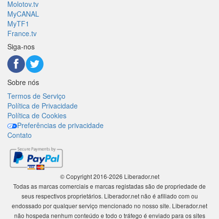
Molotov.tv
MyCANAL
MyTF1
France.tv
Siga-nos
Sobre nós
Termos de Serviço
Política de Privacidade
Política de Cookies
Preferências de privacidade
Contato
© Copyright 2016-2026 Liberador.net
Todas as marcas comerciais e marcas registadas são de propriedade de
seus respectivos proprietários. Liberador.net não é afiliado com ou
endossado por qualquer serviço mencionado no nosso site. Liberador.net
não hospeda nenhum conteúdo e todo o tráfego é enviado para os sites