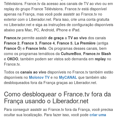
Télévisions. France.tv da acesso aos canais de TV ao vivo ou em
replay do grupo France Télévisions. France.tv está disponível
apenas na França, mas você pode assistir ao France.tv no
exterior com o Liberador.net. Para isso, crie uma conta gratuita
no Liberador.net e siga as instruções de configuração disponíveis
abaixo para Mac, PC, Android, iPhone e iPad.
France.tv
permite assistir
de graça
a
TV ao vivo
dos canais
France 2
,
France 3
,
France 4
,
France 5
,
La Première
(antiga
France Ô
) e
France Info
. Os programas desses canais, bem
como os programas temáticos da
CultureBox
,
France.tv Slash
e
OKOO
, também podem ser vistos sob demanda em
replay
no
France.tv.
Todos os
canais ao vivo
disponíveis no France.tv também estão
disponíveis no
Molotov TV
e no
MyCANAL
que também são
desbloqueados fora da França graças ao Liberador.net.
Como desbloquear o France.tv fora da
França usando o Liberador.net
Para conseguir assistir ao France.tv fora da França, você precisa
ocultar sua localização. Para fazer isso, você pode
criar uma